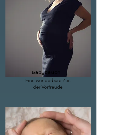
Babybauch
Eine wunderbare Zeit
der Vorfreude