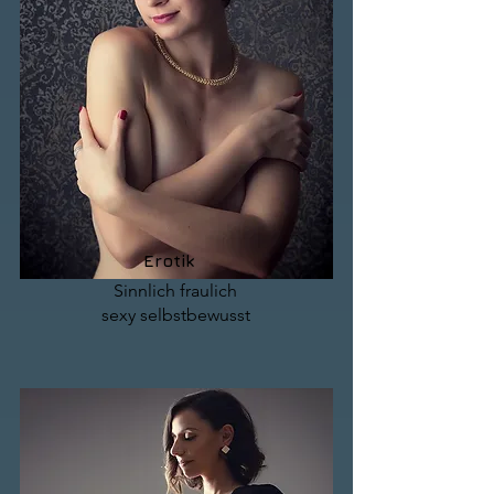
Erotik
Sinnlich fraulich
sexy selbstbewusst