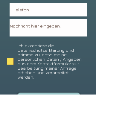
Ich akzeptiere die
Datenschutzerklärung und
stimme zu, dass meine
persönlichen Daten / Angaben
aus dem Kontaktformular zur
Bearbeitung meiner Anfrage
erhoben und verarbeitet
werden.
Senden