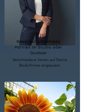
Bewerbung/Business
Portrait im Studio oder
Outdoor
Verschiedene Serien auf Deine
Bedürfnisse angepasst.