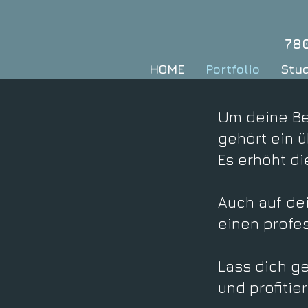
78
HOME
Portfolio
Stu
Um deine Bew
gehört ein 
Es erhöht d
Auch auf de
einen profes
Lass dich ge
und profitie