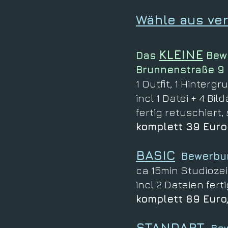
Wähle aus ve
KLEINE
Das
Bewe
Brunnenstraße 9 
1 Outfit, 1 Hinterg
incl 1 Datei + 4 Bi
fertig retuschier
komplett 39 Euro
BASIC
Bewerbung
ca 15min Studiozeit
incl 2 Dateien fer
komplett 89 Euro,
STANDART