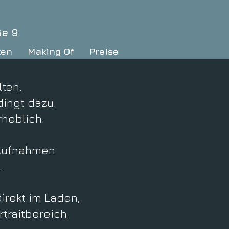
ße 9
ten
Making Of
Preise
lten,
ingt dazu.
heblich.
 Aufnahmen
.
irekt im Laden,
traitbereich.