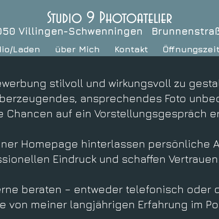
Studio 9 Photoatelier
050 Villingen-Schwenningen Brunnenstra
dio/Laden
über Mich
Kontakt
Öffnungszei
erbung stilvoll und wirkungsvoll zu gesta
überzeugendes, ansprechendes Foto unbed
ie Chancen auf ein Vorstellungsgespräch er
iner Homepage hinterlassen persönliche
sionellen Eindruck und schaffen Vertrauen
rne beraten – entweder telefonisch oder d
re von meiner langjährigen Erfahrung im Por