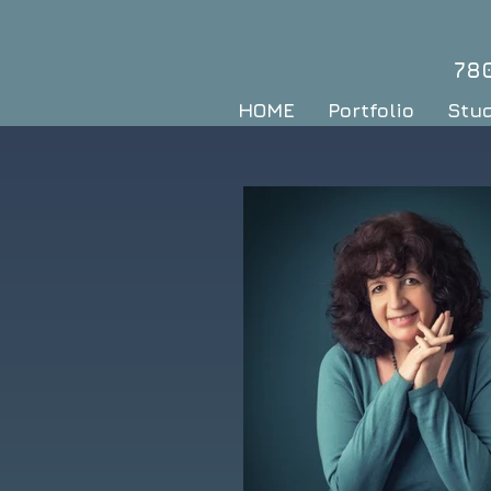
78
HOME
Portfolio
Stu