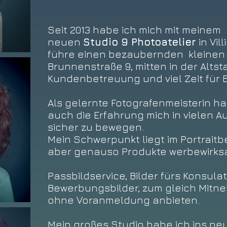
Seit 2013 habe ich mich mit meinem
neuen
Studio 9 Photoatelier
in Vil
führe einen bezaubernden kleinen 
Brunnenstraße 9, mitten in der Altst
Kundenbetreuung und viel Zeit für B
Als gelernte Fotografenmeisterin h
auch die Erfahrung mich in vielen
sicher zu bewegen.
Mein Schwerpunkt liegt im Portraitbe
aber genauso Produkte werbewirksa
Passbildservice, Bilder fürs Konsula
Bewerbungsbilder, zum gleich M
itn
ohne Voranmeldung anbieten.
Mein großes Studio habe ich ins n