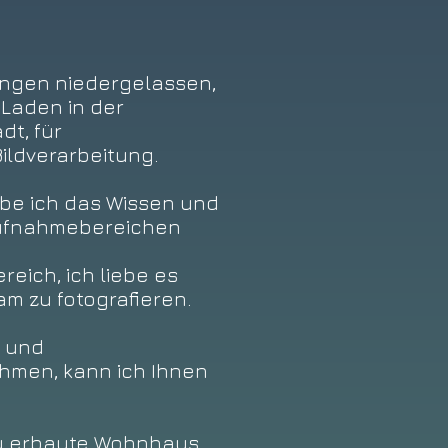
lingen niedergelassen,
Laden in der
adt,
für
ildverarbeitung.
abe ich das Wissen und
 Aufnahmebereichen
reich, ich liebe es
m zu fotografieren.
t und
ehmen, kann ich Ihnen
eu erbaute Wohnhaus