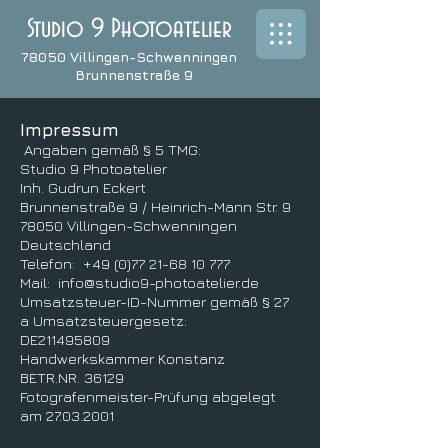
Studio 9 Photoatelier
78050 Villingen-Schwenningen
Brunnenstraße 9
Impressum
Angaben gemäß § 5 TMG:
Studio 9 Photoatelier
Inh. Gudrun Eckert
Brunnenstraße 9 / Heinrich-Mann Str. 9
78050 Villingen-Schwenningen
Deutschland
Telefon:
+49 (0)77 21-68 10 777
Mail: info@studio9-photoatelier.de
Umsatzsteuer-ID-Nummer gemäß § 27
a Umsatzsteuergesetz:
DE211495809
Handwerkskammer Konstanz
BETR.NR. 36129
Fotografenmeister-Prüfung abgelegt
am
27.03.2001