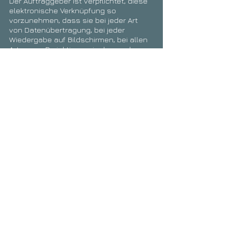
Der Auftraggeber ist verpflichtet, diese
elektronische Verknüpfung so
vorzunehmen, dass sie bei jeder Art
von Datenübertragung, bei jeder
Wiedergabe auf Bildschirmen, bei allen
Arten von Projektionen, insbesondere
bei jeder öffentlichen Wiedergabe,
erhalten bleibt und der Fotograf als
Urheber der Bilder klar und eindeutig
identifizierbar ist.
Der Auftraggeber versichert, dass er
dazu berechtigt ist, den Fotografen mit
der elektronischen Bearbeitung
fremder Lichtbilder zu beauftragen,
wenn er einen solchen Auftrag erteilt.
Er stellt den Fotografen von allen
Ansprüchen Dritter frei, die auf der
Verletzung dieser Pflicht beruhen.
Nutzung und Verbreitung
Die Verbreitung von Lichtbildern des
Fotografen im Internet und in Intranets,
in Online-Datenbanken, in
elektronischen Archiven, die nicht nur
für den internen Gebrauch des