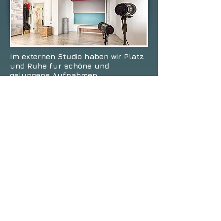
Im externen Studio haben wir Platz
und Ruhe für schöne und
gelungene Aufnahmen.
Direkt vor dem Studio kann man
parken und bequem mit Kind und
Kegel oder mit großer Kleidertasche
fürs Shooting schnell und mühelos
in mein Studio kommen.
Für Studioaufnahmen kannst Du
Dich
im Laden persönlich anmelden,
dabei besprechen wir auch gleich
Deine Wünsche fürs Shooting.
Im Laden bekommst Du einen
Anfahrtsplan zum Studio, welches